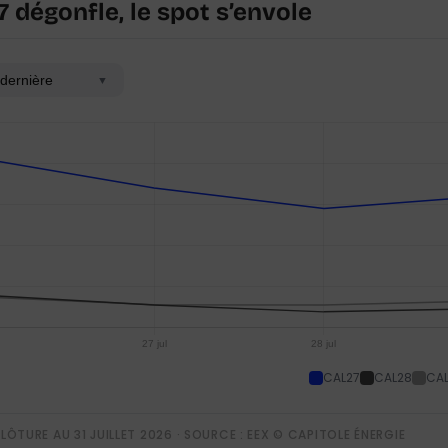
7 dégonfle, le spot s’envole
dernière
▼
CAL27
CAL28
CA
CLÔTURE AU 31 JUILLET 2026 · SOURCE : EEX © CAPITOLE ÉNERGIE