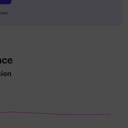
ment
nce
sion