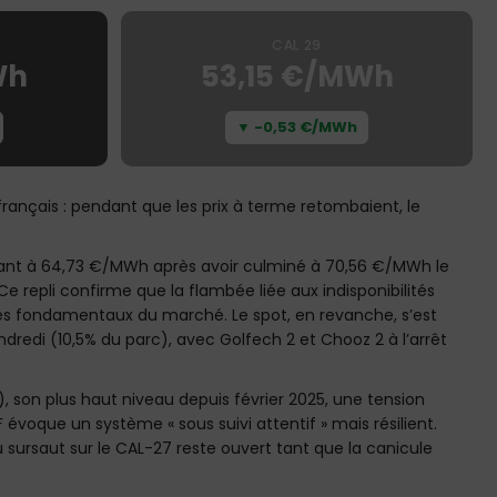
CAL 29
Wh
53,15 €/MWh
▼ -0,53 €/MWh
rançais : pendant que les prix à terme retombaient, le
urant à 64,73 €/MWh après avoir culminé à 70,56 €/MWh le
repli confirme que la flambée liée aux indisponibilités
es fondamentaux du marché. Le spot, en revanche, s’est
dredi (10,5% du parc), avec Golfech 2 et Chooz 2 à l’arrêt
 son plus haut niveau depuis février 2025, une tension
 évoque un système « sous suivi attentif » mais résilient.
ursaut sur le CAL-27 reste ouvert tant que la canicule