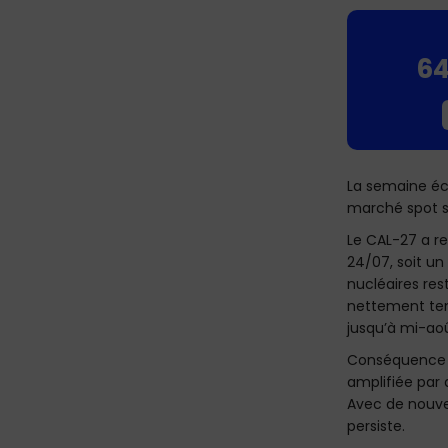
6
La semaine éco
marché spot s’
Le CAL-27 a r
24/07, soit un
nucléaires re
nettement tend
jusqu’à mi-aoû
Conséquence di
amplifiée par 
Avec de nouve
persiste.