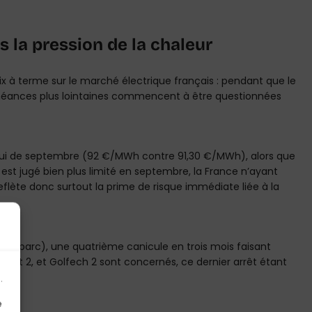
us la pression de la chaleur
ix à terme sur le marché électrique français : pendant que le
échéances plus lointaines commencent à être questionnées
celui de septembre (92 €/MWh contre 91,30 €/MWh), alors que
ur est jugé bien plus limité en septembre, la France n’ayant
flète donc surtout la prime de risque immédiate liée à la
du parc), une quatrième canicule en trois mois faisant
 1 et 2, et Golfech 2 sont concernés, ce dernier arrêt étant
.
e