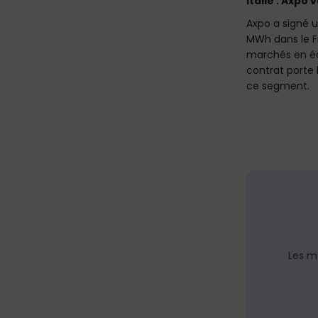
Italie :
Axpo
v
Axpo a signé 
MWh dans le Fr
marchés en éch
contrat porte 
ce segment.
Les m