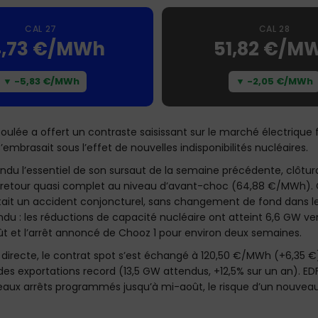
CAL 27
CAL 28
4,73 €/MWh
51,82 €/M
▼ -5,83 €/MWh
▼ -2,05 €/MWh
ulée a offert un contraste saisissant sur le marché électrique f
embrasait sous l’effet de nouvelles indisponibilités nucléaires.
endu l’essentiel de son sursaut de la semaine précédente, clôt
 retour quasi complet au niveau d’avant-choc (64,88 €/MWh). Ce 
stait un accident conjoncturel, sans changement de fond dans l
u : les réductions de capacité nucléaire ont atteint 6,6 GW ven
t et l’arrêt annoncé de Chooz 1 pour environ deux semaines.
recte, le contrat spot s’est échangé à 120,50 €/MWh (+6,35 €),
des exportations record (13,5 GW attendus, +12,5% sur un an). EDF
aux arrêts programmés jusqu’à mi-août, le risque d’un nouveau s