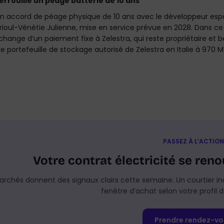
errouille un péage batterie de 10 ans
un accord de péage physique de 10 ans avec le développeur es
ioul-Vénétie Julienne, mise en service prévue en 2028. Dans ce t
ange d’un paiement fixe à Zelestra, qui reste propriétaire et bén
le portefeuille de stockage autorisé de Zelestra en Italie à 970
PASSEZ À L’ACTION
Votre contrat électricité se reno
archés donnent des signaux clairs cette semaine. Un courtier in
fenêtre d’achat selon votre profi
Prendre rendez-vo