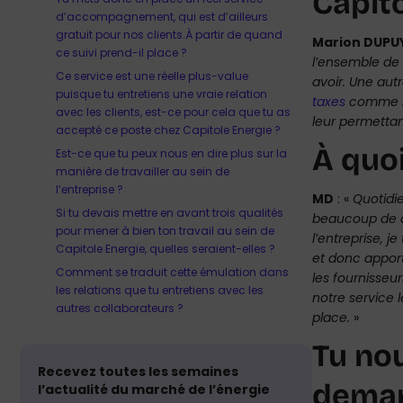
Capito
d’accompagnement, qui est d’ailleurs
gratuit pour nos clients.À partir de quand
Marion DUPU
ce suivi prend-il place ?
l’ensemble de 
Ce service est une réelle plus-value
avoir. Une au
puisque tu entretiens une vraie relation
taxes
comme 
avec les clients, est-ce pour cela que tu as
leur permettan
accepté ce poste chez Capitole Energie ?
À quo
Est-ce que tu peux nous en dire plus sur la
manière de travailler au sein de
l’entreprise ?
MD
: «
Quotidi
Si tu devais mettre en avant trois qualités
beaucoup de d
pour mener à bien ton travail au sein de
l’entreprise, 
Capitole Energie, quelles seraient-elles ?
et donc apport
Comment se traduit cette émulation dans
les fournisseu
les relations que tu entretiens avec les
notre service l
autres collaborateurs ?
place.
»
Tu no
Recevez toutes les semaines
demand
l’actualité du marché de l’énergie