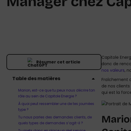
Manager chez Capi
Capitole Energ
Résumer cet article
donc de renco
nos valeurs
, n
Table des matières
Fraîchement ar
de nos clients
Marion, est-ce que tu peux nous décrire ton
qui est la forc
rôle au sein de Capitole Energie ?
À quoi peut ressembler une de tes journées
type ?
Marion
Tu nous parles des demandes clients, de
quels types de demandes s’agit-il ?
Tu mets donc en place un réel service