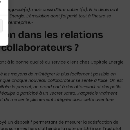
n
 organisé(e), mais aussi d’être patient(e). Et je dirais qu’il
e Energie. L’émulation dont j’ai parlé tout à l’heure se
 de l’entreprise
.»
on dans les relations
 collaborateurs ?
 les moyens de m’intégrer le plus facilement possible en
 que chaque nouveau collaborateur se sente à l’aise. On est
itaire le permet, on prend part à des after-work et des petits
’équipe a participé à un Secret Santa. J’apprécie vraiment
et de me sentir pleinement intégrée dans cette aventure
loyé un dispositif permettant de mesurer la satisfaction de
ous sommes fiers d’atteindre la note de 4.6/5 sur Trustpilot