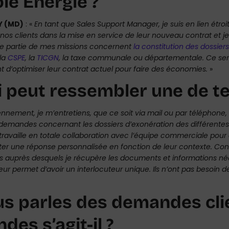
le Energie ?
Y (MD)
: «
En tant que Sales Support Manager, je suis en lien étro
nos clients dans la mise en service de leur nouveau contrat et 
tre partie de mes missions concernent
la constitution des dossiers
la
CSPE
, la
TICGN
, la taxe communale ou départementale. Ce ser
t d’optimiser leur contrat actuel pour faire des économies.
»
i peut ressembler une de te
ennement, je m’entretiens, que ce soit via mail ou par téléphone
emandes concernant les dossiers d’exonération des différent
je travaille en totale collaboration avec l’équipe commerciale po
er une réponse personnalisée en fonction de leur contexte. Conc
rs auprès desquels je récupère les documents et informations néc
eur permet d’avoir un interlocuteur unique. Ils n’ont pas besoin de
us parles des demandes clie
es s’agit-il ?