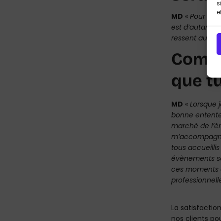
s
e
MD
«
Pour être
est d’autant p
ressent au quot
Comme
que tu
MD
«
Lorsque je
bonne entente
marché de l’én
m’accompagnan
tous accueilli
évènements son
ces moments q
professionnel
La satisfactio
nos clients po