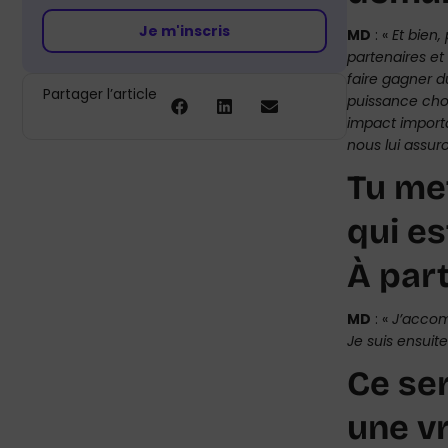
Je m'inscris
MD
: «
Et bien,
partenaires et 
faire gagner d
Partager l’article
puissance choi
impact importa
nous lui assur
Tu me
qui es
À part
MD
: «
J’accom
Je suis ensuit
Ce ser
une vr