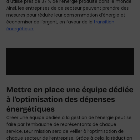
a utilisé près de 37 % de l’énergie produite dans le monde.
Ainsi, les entreprises de ce secteur peuvent prendre des
mesures pour réduire leur consommation d’énergie et
économiser de l’argent, en faveur de la
transition
énergétique.
À noter
: Le secteur industriel le plus énergivore est
l’industrie pharmaceutique et chimique avec 28,7%.
Viennent ensuite la métallurgie et l’agroalimentaire, suivi
de la fabrication de plastique et caoutchouc.
Mettre en place une équipe dédiée
à l'optimisation des dépenses
énergétiques
Créer une équipe dédiée à la gestion de l’énergie peut se
faire par l’embauche de représentants de chaque
service. Leur mission sera de veiller à l’optimisation de
chaque secteur de l’entreprise. Grâce à cela, la réduction