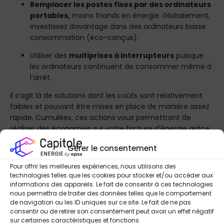
Remplacer les postes fixes par des ordinateurs
portables,
moins friands en énergie. Globalement,
investissez davantage dans des ordinateurs basse
consommation (éco-conçus).
Utiliser des
multiprises à interrupteurs
puisque
les ordinateurs continuent de consommer même à
l’arrêt.
Il s’agit là de solutions dont les coûts sont relativement
faibles et pouvant être mises en place de manière assez
rapide. Cumulées, ces actions vous permettront de
réaliser des économies sur votre facture d’énergie grâce
à la réduction de ces dépenses.
Gérer le consentement
Sensibiliser chaque employé
Pour offrir les meilleures expériences, nous utilisons des
technologies telles que les cookies pour stocker et/ou accéder aux
En tant qu’employeur, il est important d’impliquer chacun
informations des appareils. Le fait de consentir à ces technologies
de vos employés. De ce fait, il sera plus naturel pour
nous permettra de traiter des données telles que le comportement
de navigation ou les ID uniques sur ce site. Le fait de ne pas
chacun de participer à la démarche d’efficacité
consentir ou de retirer son consentement peut avoir un effet négatif
énergétique prévue par l’entreprise. Pour cela, vous
sur certaines caractéristiques et fonctions.