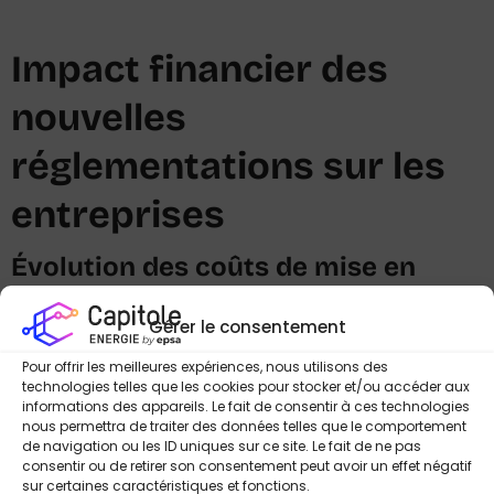
Impact financier des
nouvelles
réglementations sur les
entreprises
Évolution des coûts de mise en
conformité
Gérer le consentement
Les
nouvelles obligations réglementaires
de 2026
génèrent des coûts de mise en conformité estimés entre
4
Pour offrir les meilleures expériences, nous utilisons des
technologies telles que les cookies pour stocker et/ou accéder aux
000 et 12 000 euros
pour l’audit énergétique obligatoire,
informations des appareils. Le fait de consentir à ces technologies
selon la taille des installations. Les entreprises doivent
nous permettra de traiter des données telles que le comportement
également prévoir les investissements en
systèmes de
de navigation ou les ID uniques sur ce site. Le fait de ne pas
management
énergétique, dont le
prix de l’énergie
et
consentir ou de retirer son consentement peut avoir un effet négatif
sur certaines caractéristiques et fonctions.
les
dispositifs des certificats
influencent directement le