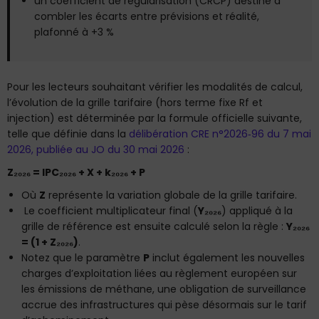
un coefficient de régularisation (CRCP) destiné à
combler les écarts entre prévisions et réalité,
plafonné à +3 %
Pour les lecteurs souhaitant vérifier les modalités de calcul,
l’évolution de la grille tarifaire (hors terme fixe Rf et
injection) est déterminée par la formule officielle suivante,
telle que définie dans la
délibération CRE n°2026‑96 du 7 mai
2026, publiée au JO du 30 mai 2026
:
Z₂₀₂₆ = IPC₂₀₂₆ + X + k₂₀₂₆ + P
Où
Z
représente la variation globale de la grille tarifaire.
Le coefficient multiplicateur final (
Y₂₀₂₆
) appliqué à la
grille de référence est ensuite calculé selon la règle :
Y₂₀₂₆
= (1 + Z₂₀₂₆)
.
Notez que le paramètre
P
inclut également les nouvelles
charges d’exploitation liées au règlement européen sur
les émissions de méthane, une obligation de surveillance
accrue des infrastructures qui pèse désormais sur le tarif