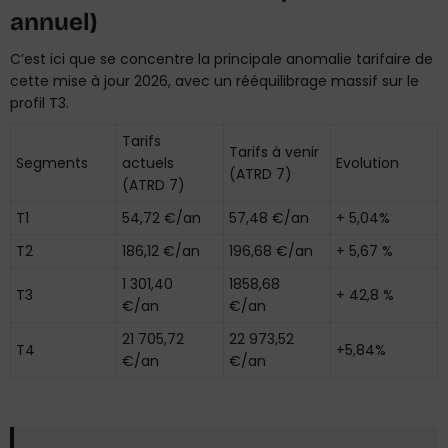
annuel)
C’est ici que se concentre la principale anomalie tarifaire de
cette mise à jour 2026, avec un rééquilibrage massif sur le
profil T3.
Tarifs
Tarifs à venir
Segments
actuels
Evolution
(ATRD 7)
(ATRD 7)
T1
54,72 €/an
57,48 €/an
+ 5,04%
T2
186,12 €/an
196,68 €/an
+ 5,67 %
1 301,40
1858,68
T3
+ 42,8 %
€/an
€/an
21 705,72
22 973,52
T4
+5,84%
€/an
€/an