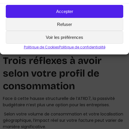
continuera
d’alimenter des hausses tarifaires
Accepter
annuelles.
Une nouvelle hausse est à anticiper au 1er juillet 2027,
Refuser
indépendamment de l’évolution du prix de la molécule de
gaz.
Voir les préférences
Politique de Cookies
Politique de confidentialité
Trois réflexes à avoir
selon votre profil de
consommation
Face à cette hausse structurelle de l’ATRD7, la passivité
budgétaire n’est plus une option pour les entreprises.
Selon votre volume de consommation et votre localisation
géographique, l’impact réel sur votre facture peut varier de
manière significative.