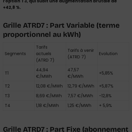
l’option T3, qui subit une augmentation brutale de
+42,8 %.
Grille ATRD7 : Part Variable (terme
proportionnel au kWh)
Tarifs
Tarifs à venir
Segments
actuels
Evolution
(ATRD 7)
(ATRD 7)
44,94
47,57
T1
+5,85%
€/MWh
€/MWh
T2
12,08 €/MWh
12,79 €/MWh
+5,87%
T3
8,69 €/MWh
7,57 €/MWh
-12,8%
T4
1,18 €/MWh
1,25 €/MWh
+ 5,9%
Grille ATRD7 : Part Fixe (abonnement